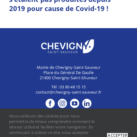
2019 pour cause de Covid-19 !
Mairie de Chevigny-Saint-Sauveur
Place du Général De Gaulle
21800 Chevigny-Saint-SAuveur
Tél :
03 80 48 15 15
contact@chevigny-saint-sauveur.fr
MES DÉMARCHES
Nous utilisons des cookies pour nous
CONTACTER LA MAIRIE
permettre de mieux comprendre comment le
site est utilisé et faciliter votre navigation. En
continuant à utiliser ce site, vous acceptez
ACCEPTER