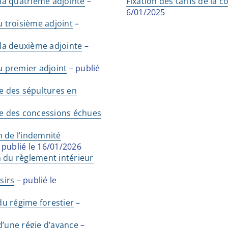
 la quatrième adjointe
–
Fixation des tarifs de la
6/01/2025
u troisième adjoint
–
 la deuxième adjointe
–
u premier adjoint
– publié
se des sépultures en
ise des concessions échues
n de l’indemnité
 publié le 16/01/2026
n du règlement intérieur
sirs
– publié le
du régime forestier
–
d’une régie d’avance
–