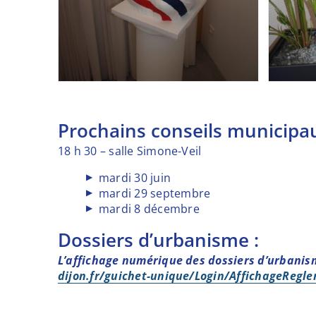
Publication des actes réglementaires et autre
Le budget municipal
Prochains conseils municipau
18 h 30 – salle Simone-Veil
mardi 30 juin
mardi 29 septembre
mardi 8 décembre
Dossiers d’urbanisme :
L’affichage numérique des dossiers d’urbanisme
dijon.fr/guichet-unique/Login/AffichageRegl