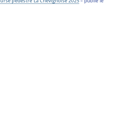
 course pédestre La Chevignoise 2025
– publié le