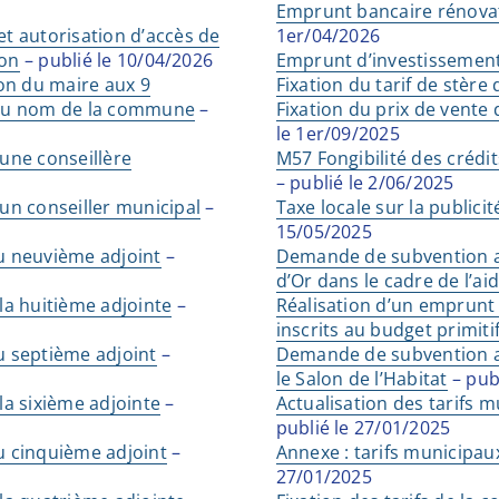
Emprunt bancaire rénova
 et autorisation d’accès de
1er/04/2026
ion
– publié le 10/04/2026
Emprunt d’investissement
on du maire aux 9
Fixation du tarif de stère
e au nom de la commune
–
Fixation du prix de vente
le 1er/09/2025
 une conseillère
M57 Fongibilité des crédit
– publié le 2/06/2025
 un conseiller municipal
–
Taxe locale sur la publicit
15/05/2025
u neuvième adjoint
–
Demande de subvention a
d’Or dans le cadre de l’aid
la huitième adjointe
–
Réalisation d’un emprunt
inscrits au budget primit
u septième adjoint
–
Demande de subvention au
le Salon de l’Habitat
– pub
la sixième adjointe
–
Actualisation des tarifs 
publié le 27/01/2025
u cinquième adjoint
–
Annexe : tarifs municipaux
27/01/2025