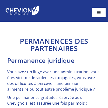
Passer
au
contenu
Toggl
Navig
Ma ville
Vivre à Chevigny
PERMANENCES DES
PARTENAIRES
A tout âge
Cadre de vie
permanence juridique
Contacter la Mairie
Vous avez un litige avec une administration, vous
êtes victime de violences conjugales, vous avez
des difficultés à percevoir une pension
alimentaire ou tout autre problème juridique ?
Une permanence gratuite, réservée aux
Chevignois, est assurée une fois par mois :