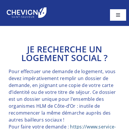
Passer
au
contenu
Toggl
Navig
Ma ville
Vivre à Chevigny
JE RECHERCHE UN
LOGEMENT SOCIAL ?
A tout âge
Cadre de vie
Pour effectuer une demande de logement, vous
devez impérativement remplir un dossier de
Contacter la Mairie
demande, en joignant une copie de votre carte
d’identité ou de votre titre de séjour. Ce dossier
est un dossier unique pour l’ensemble des
organismes HLM de Côte-d’Or : inutile de
recommencer la même démarche auprès des
autres bailleurs sociaux !
Pour faire votre demande :
https://www.service-