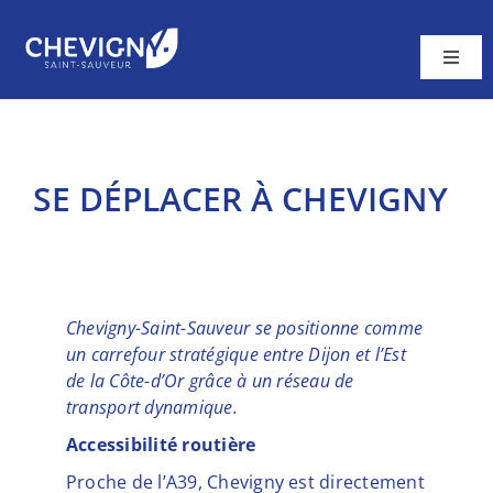
Passer
au
contenu
Toggl
Navig
Ma ville
Vivre à Chevigny
SE DÉPLACER À CHEVIGNY
A tout âge
Cadre de vie
Contacter la Mairie
Chevigny-Saint-Sauveur se positionne comme
un carrefour stratégique entre Dijon et l’Est
de la Côte-d’Or grâce à un réseau de
transport dynamique.
Accessibilité routière
Proche de l’A39, Chevigny est directement