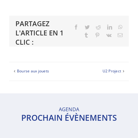
PARTAGEZ
Facebook
Twitter
Reddit
LinkedIn
Whats
L'ARTICLE EN 1
Tumblr
Pinterest
Vk
Email
CLIC :
Bourse aux jouets
U2 Project
AGENDA
PROCHAIN ÉVÈNEMENTS