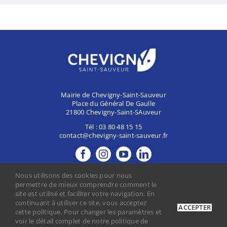
Mairie de Chevigny-Saint-Sauveur
Place du Général De Gaulle
21800 Chevigny-Saint-SAuveur
Tél :
03 80 48 15 15
contact@chevigny-saint-sauveur.fr
MES DÉMARCHES
Nous utilisons des cookies pour nous
CONTACTER LA MAIRIE
permettre de mieux comprendre comment le
site est utilisé et faciliter votre navigation. En
continuant à utiliser ce site, vous acceptez
ACCEPTER
cette politique. Pour changer les paramètres et
Mentions légales
voir le détail complet de notre politique de
Politique de confidentialité