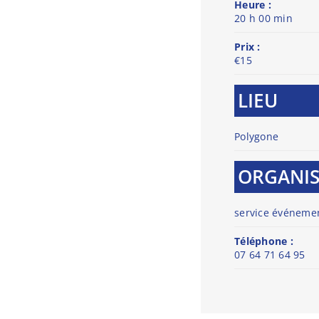
Heure :
20 h 00 min
Prix :
€15
LIEU
Polygone
ORGANI
service événemen
Téléphone :
07 64 71 64 95