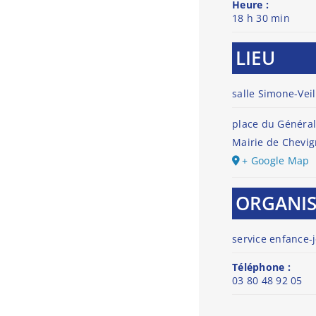
Heure :
18 h 30 min
LIEU
salle Simone-Veil
place du Général
Mairie de Chevig
+ Google Map
ORGANI
service enfance-
Téléphone :
03 80 48 92 05