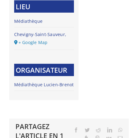
LIEU
Médiathèque
Chevigny-Saint-Sauveur
,
+ Google Map
ORGANISATEUR
Médiathèque Lucien-Brenot
PARTAGEZ
Facebook
Twitter
Reddit
LinkedIn
Whats
L'ARTICLE EN 1
Tumblr
Pinterest
Vk
Email