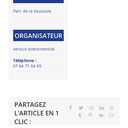
Parc de la Saussaie
ORGANISATEUR
service événementiel
Téléphone :
07 64 71 64 95
PARTAGEZ
Facebook
Twitter
Reddit
LinkedIn
Whats
L'ARTICLE EN 1
Tumblr
Pinterest
Vk
Email
CLIC :