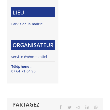
LIEU
Parvis de la mairie
ORGANISATEUR
service événementiel
Téléphone :
07 64 71 64 95
PARTAGEZ
Facebook
Twitter
Reddit
LinkedIn
Whats