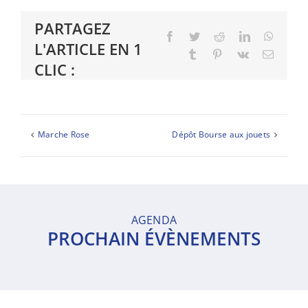
PARTAGEZ
Facebook
Twitter
Reddit
LinkedIn
Whats
L'ARTICLE EN 1
Tumblr
Pinterest
Vk
Email
CLIC :
Marche Rose
Dépôt Bourse aux jouets
AGENDA
PROCHAIN ÉVÈNEMENTS