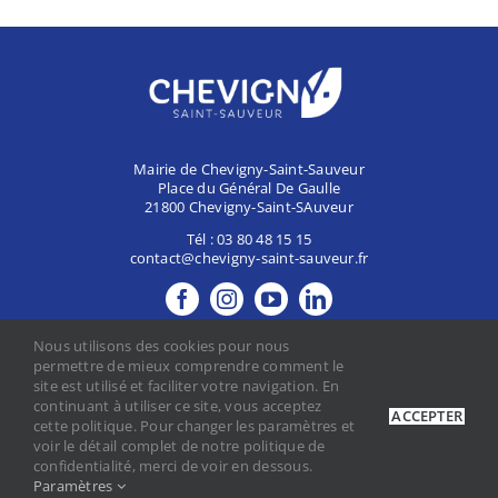
Mairie de Chevigny-Saint-Sauveur
Place du Général De Gaulle
21800 Chevigny-Saint-SAuveur
Tél :
03 80 48 15 15
contact@chevigny-saint-sauveur.fr
MES DÉMARCHES
Nous utilisons des cookies pour nous
CONTACTER LA MAIRIE
permettre de mieux comprendre comment le
site est utilisé et faciliter votre navigation. En
continuant à utiliser ce site, vous acceptez
ACCEPTER
cette politique. Pour changer les paramètres et
Mentions légales
voir le détail complet de notre politique de
Politique de confidentialité
confidentialité, merci de voir en dessous.
Paramètres