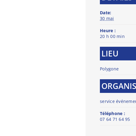
Date:
30 mai
Heure :
20 h 00 min
LIEU
Polygone
ORGANI
service événemen
Téléphone :
07 64 71 64 95