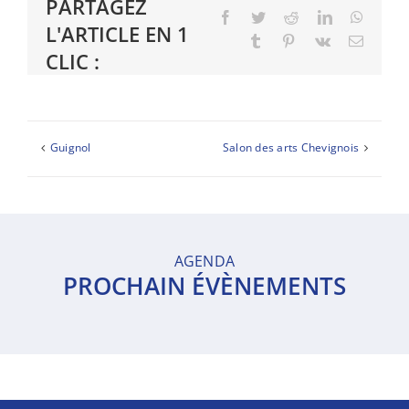
PARTAGEZ
Facebook
Twitter
Reddit
LinkedIn
Whats
L'ARTICLE EN 1
Tumblr
Pinterest
Vk
Email
CLIC :
Guignol
Salon des arts Chevignois
AGENDA
PROCHAIN ÉVÈNEMENTS