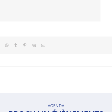
t
LinkedIn
WhatsApp
Tumblr
Pinterest
Vk
Email
AGENDA