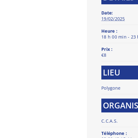
Date:
19/02/2025
Heure :
18 h 00 min - 23
Prix :
€8
LIEU
Polygone
ORGANI
C.C.A.S.
Téléphone :