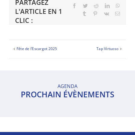
PARTAGEZ
Facebook
Twitter
Reddit
LinkedIn
Whats
L'ARTICLE EN 1
Tumblr
Pinterest
Vk
Email
CLIC :
Fête de l’Escargot 2025
Tap Virtuoso
AGENDA
PROCHAIN ÉVÈNEMENTS