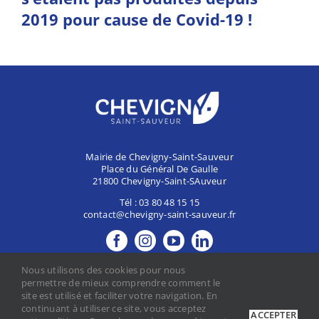
2019 pour cause de Covid-19 !
Mairie de Chevigny-Saint-Sauveur
Place du Général De Gaulle
21800 Chevigny-Saint-SAuveur
Tél :
03 80 48 15 15
contact@chevigny-saint-sauveur.fr
MES DÉMARCHES
Nous utilisons des cookies pour nous
CONTACTER LA MAIRIE
permettre de mieux comprendre comment le
site est utilisé et faciliter votre navigation. En
continuant à utiliser ce site, vous acceptez
ACCEPTER