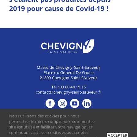
2019 pour cause de Covid-19 !
Mairie de Chevigny-Saint-Sauveur
Place du Général De Gaulle
21800 Chevigny-Saint-SAuveur
Tél :
03 80 48 15 15
contact@chevigny-saint-sauveur.fr
MES DÉMARCHES
Nous utilisons des cookies pour nous
CONTACTER LA MAIRIE
permettre de mieux comprendre comment le
site est utilisé et faciliter votre navigation. En
continuant à utiliser ce site, vous acceptez
ACCEPTER