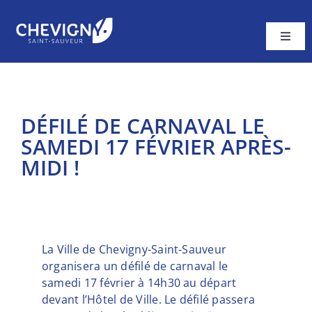
Passer
au
contenu
Toggl
Navig
Ma ville
Vivre à Chevigny
DÉFILÉ DE CARNAVAL LE
A tout âge
SAMEDI 17 FÉVRIER APRÈS-
MIDI !
Cadre de vie
Contacter la Mairie
La Ville de Chevigny-Saint-Sauveur
organisera un défilé de carnaval le
samedi 17 février à 14h30 au départ
devant l’Hôtel de Ville. Le défilé passera