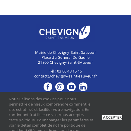
Mairie de Chevigny-Saint-Sauveur
Place du Général De Gaulle
21800 Chevigny-Saint-SAuveur
Tél :
03 80 48 15 15
contact@chevigny-saint-sauveur.fr
MES DÉMARCHES
Nous utilisons des cookies pour nous
CONTACTER LA MAIRIE
permettre de mieux comprendre comment le
site est utilisé et faciliter votre navigation. En
continuant à utiliser ce site, vous acceptez
ACCEPTER
cette politique. Pour changer les paramètres et
Mentions légales
voir le détail complet de notre politique de
Politique de confidentialité
confidentialité, merci de voir en dessous.