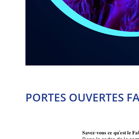
PORTES OUVERTES FA
𝐒𝐚𝐯𝐞𝐳-𝐯𝐨𝐮𝐬 𝐜𝐞 𝐪𝐮’𝐞𝐬𝐭 𝐥𝐞 𝐅𝐚