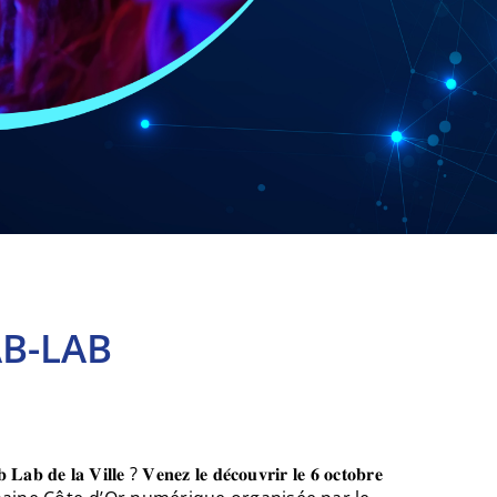
B-LAB
 𝐋𝐚𝐛 𝐝𝐞 𝐥𝐚 𝐕𝐢𝐥𝐥𝐞 ? 𝐕𝐞𝐧𝐞𝐳 𝐥𝐞 𝐝𝐞́𝐜𝐨𝐮𝐯𝐫𝐢𝐫 𝐥𝐞 𝟔 𝐨𝐜𝐭𝐨𝐛𝐫𝐞