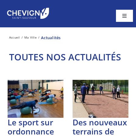
Passer
au
contenu
Toggl
Navig
Ma ville
Actualités
Accueil
Ma Ville
Vivre à Chevigny
TOUTES NOS ACTUALITÉS
A tout âge
Cadre de vie
Contacter la Mairie
le sport sur
des nouveaux
ordonnance
terrains de