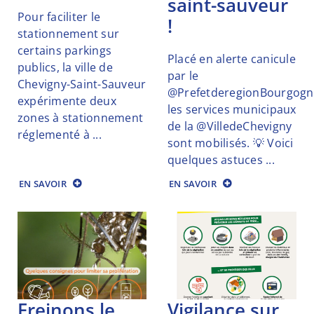
saint-sauveur
Pour faciliter le
!
stationnement sur
certains parkings
Placé en alerte canicule
publics, la ville de
par le
Chevigny-Saint-Sauveur
@PrefetderegionBourgogn
expérimente deux
les services municipaux
zones à stationnement
de la @VilledeChevigny
réglementé à ...
sont mobilisés. 💡 Voici
quelques astuces ...
EN SAVOIR
EN SAVOIR
freinons le
vigilance sur