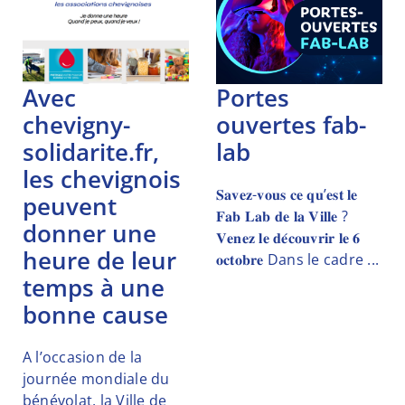
avec
portes
chevigny-
ouvertes fab-
solidarite.fr,
lab
les chevignois
𝐒𝐚𝐯𝐞𝐳-𝐯𝐨𝐮𝐬 𝐜𝐞 𝐪𝐮’𝐞𝐬𝐭 𝐥𝐞
peuvent
𝐅𝐚𝐛 𝐋𝐚𝐛 𝐝𝐞 𝐥𝐚 𝐕𝐢𝐥𝐥𝐞 ?
donner une
𝐕𝐞𝐧𝐞𝐳 𝐥𝐞 𝐝𝐞́𝐜𝐨𝐮𝐯𝐫𝐢𝐫 𝐥𝐞 𝟔
heure de leur
𝐨𝐜𝐭𝐨𝐛𝐫𝐞 Dans le cadre ...
temps à une
bonne cause
A l’occasion de la
journée mondiale du
bénévolat, la Ville de